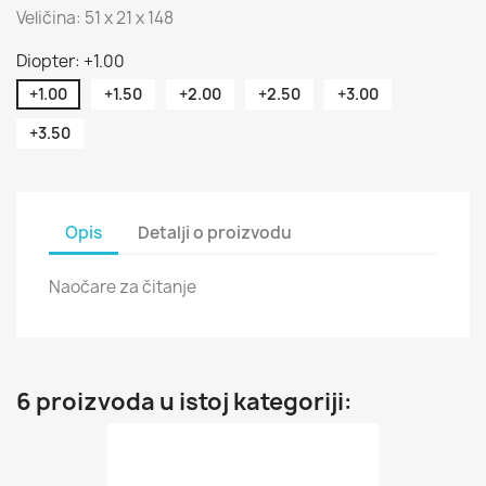
Veličina: 51 x 21 x 148
Diopter: +1.00
+1.00
+1.50
+2.00
+2.50
+3.00
+3.50
Opis
Detalji o proizvodu
Naočare za čitanje
6 proizvoda u istoj kategoriji: