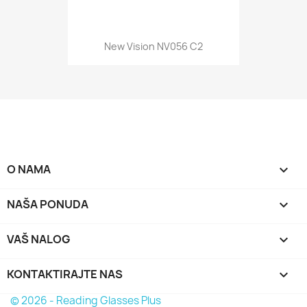
New Vision NV056 C2
O NAMA

NAŠA PONUDA

VAŠ NALOG

KONTAKTIRAJTE NAS
keyboard_arrow_down
© 2026 - Reading Glasses Plus