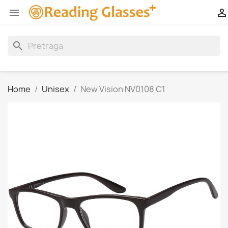


search
Home
Unisex
New Vision NV0108 C1